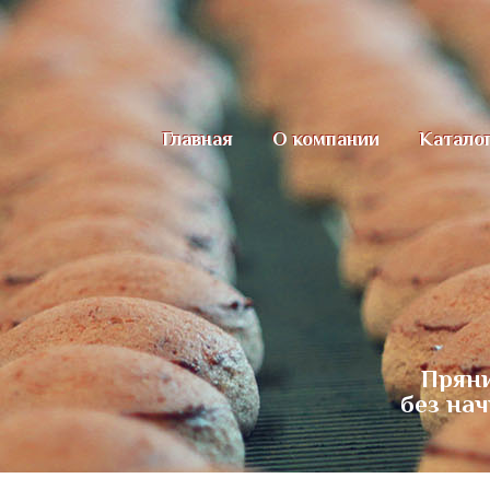
Главная
О компании
Катало
Прян
без на